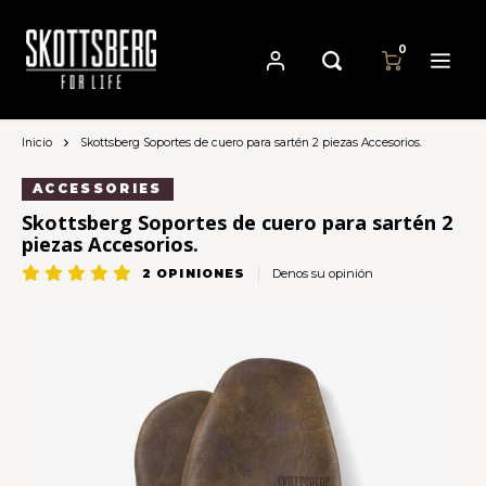
0
Inicio
Skottsberg Soportes de cuero para sartén 2 piezas Accesorios.
Hoofdmenu / sartenes
Hoofdmenu
Hoofdmenu
Sartenes
Moneda
Idioma
ACCESSORIES
Skottsberg Soportes de cuero para sartén 2
piezas Accesorios.
Cast Iron Cookware
Nederlands
EUR
2
OPINIONES
Denos su opinión
Carbon Steel Cookware
Deutsch
GBP
Stainless Steel Cookware
English
USD
Français
AUD
Español