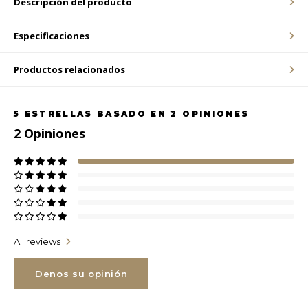
Descripción del producto
LVL
Especificaciones
MYR
Productos relacionados
MXN
5
ESTRELLAS BASADO EN
2
OPINIONES
2
Opiniones
NOK
PHP
PLN
SGD
All reviews
ZAR
Denos su opinión
SEK