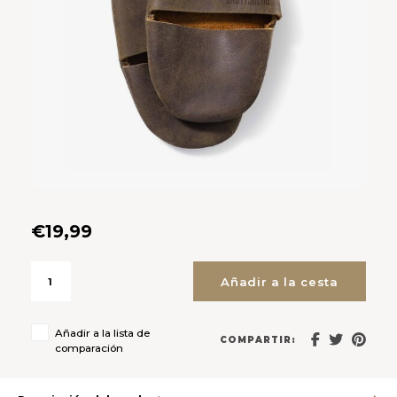
CAD
Polski
CHF
INR
JPY
THB
CZK
€19,99
DKK
Añadir a la cesta
ECS
Añadir a la lista de
COMPARTIR:
comparación
HUF
KRW