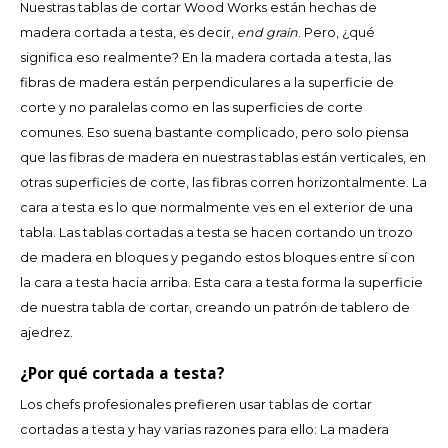
CAD
Nuestras tablas de cortar Wood Works están hechas de
madera cortada a testa, es decir,
end grain
. Pero, ¿qué
Polski
CHF
significa eso realmente? En la madera cortada a testa, las
fibras de madera están perpendiculares a la superficie de
INR
corte y no paralelas como en las superficies de corte
comunes. Eso suena bastante complicado, pero solo piensa
JPY
que las fibras de madera en nuestras tablas están verticales, en
otras superficies de corte, las fibras corren horizontalmente. La
THB
cara a testa es lo que normalmente ves en el exterior de una
tabla. Las tablas cortadas a testa se hacen cortando un trozo
CZK
de madera en bloques y pegando estos bloques entre sí con
la cara a testa hacia arriba. Esta cara a testa forma la superficie
DKK
de nuestra tabla de cortar, creando un patrón de tablero de
ajedrez.
ECS
¿Por qué cortada a testa?
HUF
Los chefs profesionales prefieren usar tablas de cortar
cortadas a testa y hay varias razones para ello: La madera
KRW