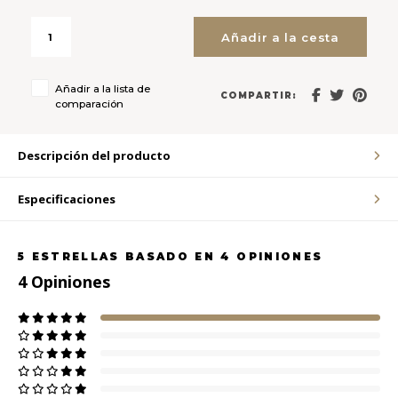
Añadir a la cesta
LVL
MYR
Añadir a la lista de
COMPARTIR:
comparación
MXN
Descripción del producto
NOK
Especificaciones
PHP
5
ESTRELLAS BASADO EN
4
OPINIONES
PLN
4
Opiniones
SGD
ZAR
SEK