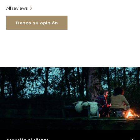
All reviews
TWD
Denos su opinión
UYU