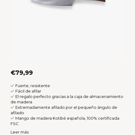
CAD
Polski
CHF
INR
JPY
THB
€79,99
CZK
Fuerte, resistente
DKK
Fácil de afilar
El regalo perfecto gracias a la caja de almacenamiento
de madera
ECS
Extremadamente afilado por el pequeño ángulo de
afilado
Mango de madera Kotibé española, 100% certificada
HUF
FSC
Leer más
KRW