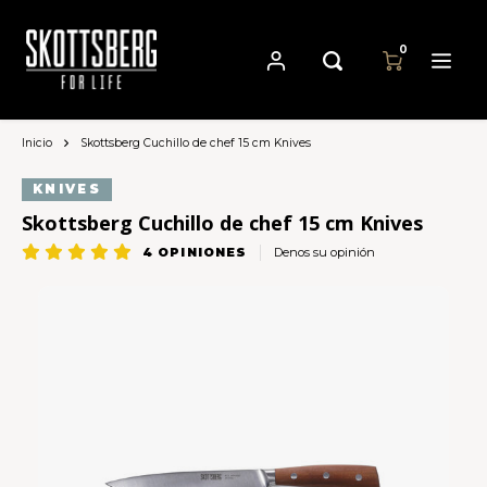
0
Inicio
Skottsberg Cuchillo de chef 15 cm Knives
Hoofdmenu / sartenes
Hoofdmenu
Hoofdmenu
Sartenes
Moneda
Idioma
KNIVES
Skottsberg Cuchillo de chef 15 cm Knives
Cast Iron Cookware
Nederlands
4
OPINIONES
Denos su opinión
EUR
Carbon Steel Cookware
Deutsch
GBP
Stainless Steel Cookware
English
USD
Français
AUD
Español