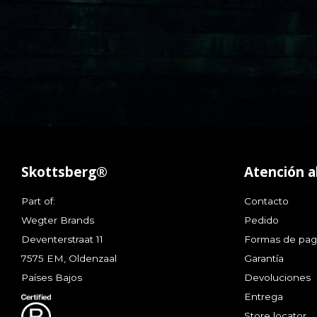
Skottsberg®
Atención al
Part of:
Contacto
Wegter Brands
Pedido
Deventerstraat 11
Formas de pa
7575 EM, Oldenzaal
Garantía
Países Bajos
Devoluciones
Entrega
Store locator