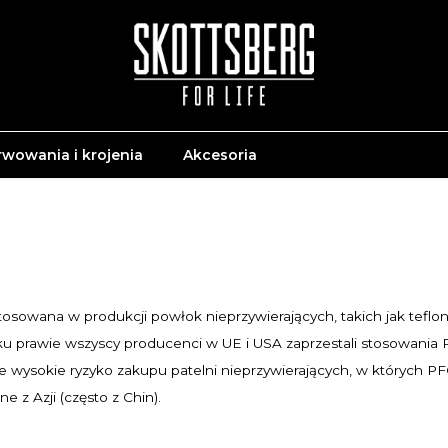
rwowania i krojenia
Akcesoria
sowana w produkcji powłok nieprzywierających, takich jak teflo
roku prawie wszyscy producenci w UE i USA zaprzestali stosowani
e wysokie ryzyko zakupu patelni nieprzywierających, w których P
e z Azji (często z Chin).