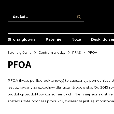
Strona główna
Patelnie
Noże
Deski do se
Strona główna
Centrum wiedzy
PFAS
PFOA
PFOA
PFOA (kwas perfluorooktanowy) to substancja pomocnicza sto
jest uznawany za szkodliwy dla ludzi i środowiska. Od 2015 
produkcji produktów konsumenckich. Niemniej jednak istniej
zostało użyte podczas produkcji, zwłaszcza jeśli są importowan