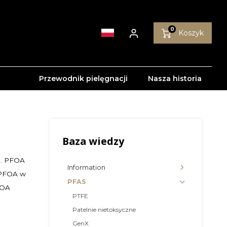
0
Koszyk
Przewodnik pielęgnacji
Nasza historia
Baza wiedzy
n. PFOA
Information
a PFOA w
PFAS
FOA
PTFE
Patelnie nietoksyczne
GenX