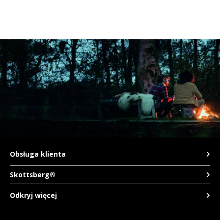
CAD
Polski
CHF
INR
JPY
THB
CZK
DKK
Obsługa klienta
ECS
Skottsberg®
Odkryj więcej
HUF
KRW