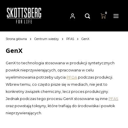
0
Strona główna
Centrum wiedzy
PFAS
GenX
Hoofdmenu / patelnie
Hoofdmenu
Hoofdmenu
Patelnie
Waluta
Język
GenX
GenX to technologia stosowana w produkcji syntetycznych
Cast Iron Cookware
Nederlands
EUR
powłok nieprzywierających, opracowana w celu
wyeliminowania potrzeby użycia
PFOA
podczas produkcji.
Carbon Steel Cookware
Deutsch
Wbrew temu, co często pisze się w mediach, nie jest to
GBP
konkretny związek chemiczny, lecz proces produkcyjny.
Stainless Steel Cookware
English
Jednak podczas tego procesu GenX stosowane są inne
PFAS
USD
oraz powstają toksyny, które trafiają do środowiska i powłok
Français
nieprzywierających.
AUD
Español