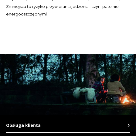
Zmniejsza to ryzyko przywierania jedzenia i czyni patelnie
TWD
energooszczędnymi.
UYU
Obsługa klienta