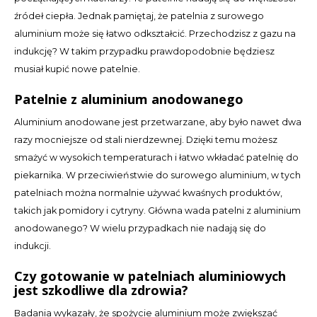
CAD
źródeł ciepła. Jednak pamiętaj, że patelnia z surowego
Polski
aluminium może się łatwo odkształcić. Przechodzisz z gazu na
CHF
indukcję? W takim przypadku prawdopodobnie będziesz
musiał kupić nowe patelnie.
INR
Patelnie z aluminium anodowanego
JPY
Aluminium anodowane jest przetwarzane, aby było nawet dwa
razy mocniejsze od stali nierdzewnej. Dzięki temu możesz
THB
smażyć w wysokich temperaturach i łatwo wkładać patelnię do
piekarnika. W przeciwieństwie do surowego aluminium, w tych
CZK
patelniach można normalnie używać kwaśnych produktów,
takich jak pomidory i cytryny. Główna wada patelni z aluminium
DKK
anodowanego? W wielu przypadkach nie nadają się do
ECS
indukcji.
Czy gotowanie w patelniach aluminiowych
HUF
jest szkodliwe dla zdrowia?
Badania wykazały, że spożycie aluminium może zwiększać
KRW