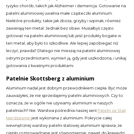
ryzyko chorób, takich jak Alzheimer i demencja. Gotowanie na
patelni aluminiowej uwalnia małe cząsteczki aluminium.
LVL
Niektóre produkty, takie jak zboża, grzyby i szpinak, również
zawierają ten metal. Jednak bez obaw. Musiałbyś często
MYR
gotować na patelni aluminiowej lub jeść produkty bogate w
MXN
ten metal, aby było to szkodliwe. Ale lepiej zapobiegać niż
leczyć, prawda? Dlatego nie mieszaj na patelni aluminiowej
NOK
ostrymi przedmiotami, wymień ją, gdy jest uszkodzona, i unikaj
gotowania z kwaśnymi produktami.
PHP
Patelnie Skottsberg z aluminium
PLN
Aluminium nadal jest dobrym przewodnikiem ciepła. Być może
zauważyłeś, że nie sprzedajemy patelni aluminiowych. Czy to
SGD
oznacza, że w ogóle nie używamy aluminium w naszych
patelniach? Nie. Warstwa pośrednia naszej serii
Patelni ze Stali
ZAR
Nierdzewnej
jest wykonana z aluminium. Pokrycie całej
wewnętrznej warstwy patelni stalowej aluminium sprawia, że
SEK
ciepło rozprowadzane jest równomiernie, nawet do krawędzi.