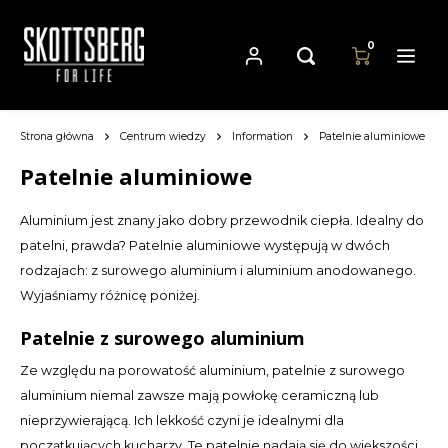
0
Strona główna
Centrum wiedzy
Information
Patelnie aluminiowe
Hoofdmenu / patelnie
Hoofdmenu
Hoofdmenu
Patelnie
Waluta
Język
Patelnie aluminiowe
Aluminium jest znany jako dobry przewodnik ciepła. Idealny do
Cast Iron Cookware
Nederlands
EUR
patelni, prawda? Patelnie aluminiowe występują w dwóch
rodzajach: z surowego aluminium i aluminium anodowanego.
Carbon Steel Cookware
Deutsch
Wyjaśniamy różnicę poniżej.
GBP
Stainless Steel Cookware
English
Patelnie z surowego aluminium
USD
Ze względu na porowatość aluminium, patelnie z surowego
Français
aluminium niemal zawsze mają powłokę ceramiczną lub
AUD
nieprzywierającą. Ich lekkość czyni je idealnymi dla
Español
początkujących kucharzy. Te patelnie nadają się do większości