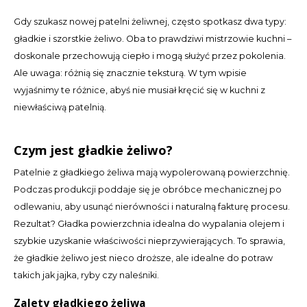
CAD
Gdy szukasz nowej patelni żeliwnej, często spotkasz dwa typy:
Polski
CHF
gładkie i szorstkie żeliwo. Oba to prawdziwi mistrzowie kuchni –
doskonale przechowują ciepło i mogą służyć przez pokolenia.
INR
Ale uwaga: różnią się znacznie teksturą. W tym wpisie
wyjaśnimy te różnice, abyś nie musiał kręcić się w kuchni z
JPY
niewłaściwą patelnią.
THB
Czym jest gładkie żeliwo?
CZK
Patelnie z gładkiego żeliwa mają wypolerowaną powierzchnię.
Podczas produkcji poddaje się je obróbce mechanicznej po
DKK
odlewaniu, aby usunąć nierówności i naturalną fakturę procesu.
Rezultat? Gładka powierzchnia idealna do wypalania olejem i
ECS
szybkie uzyskanie właściwości nieprzywierających. To sprawia,
że gładkie żeliwo jest nieco droższe, ale idealne do potraw
HUF
takich jak jajka, ryby czy naleśniki.
Zalety gładkiego żeliwa
KRW