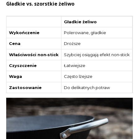
Gładkie vs. szorstkie żeliwo
Gładkie żeliwo
S
Wykończenie
Polerowane, gładkie
C
Cena
Droższe
T
Właściwości non‑stick
Szybciej osiągają efekt non‑stick
W
Czyszczenie
Łatwiejsze
C
Waga
Często lżejsze
C
Zastosowanie
Do delikatnych potraw
D