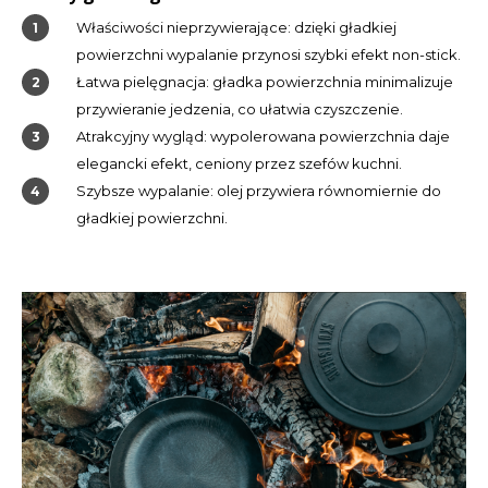
Właściwości nieprzywierające: dzięki gładkiej
LVL
powierzchni wypalanie przynosi szybki efekt non-stick.
Łatwa pielęgnacja: gładka powierzchnia minimalizuje
MYR
przywieranie jedzenia, co ułatwia czyszczenie.
Atrakcyjny wygląd: wypolerowana powierzchnia daje
MXN
elegancki efekt, ceniony przez szefów kuchni.
Szybsze wypalanie: olej przywiera równomiernie do
NOK
gładkiej powierzchni.
PHP
PLN
SGD
ZAR
SEK