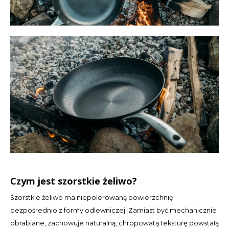
TWD
UYU
Czym jest szorstkie żeliwo?
Szorstkie żeliwo ma niepolerowaną powierzchnię
bezpośrednio z formy odlewniczej. Zamiast być mechanicznie
obrabiane, zachowuje naturalną, chropowatą teksturę powstałą