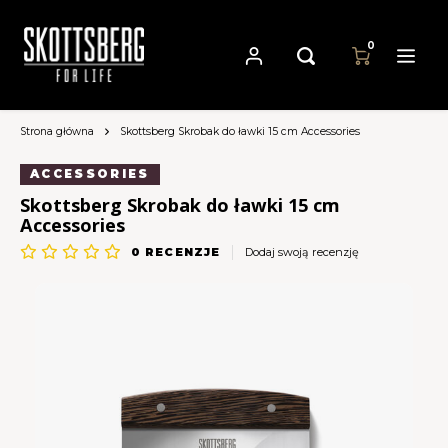
0
Strona główna
Skottsberg Skrobak do ławki 15 cm Accessories
Hoofdmenu / patelnie
Hoofdmenu
Hoofdmenu
Patelnie
Waluta
Język
ACCESSORIES
Skottsberg Skrobak do ławki 15 cm
Accessories
Cast Iron Cookware
Nederlands
EUR
0
RECENZJE
Dodaj swoją recenzję
Carbon Steel Cookware
Deutsch
GBP
Stainless Steel Cookware
English
USD
Français
AUD
Español