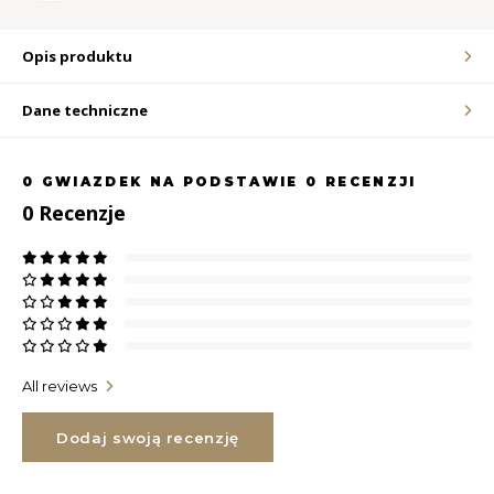
LVL
Opis produktu
MYR
Dane techniczne
MXN
0
GWIAZDEK NA PODSTAWIE
0
RECENZJI
0
Recenzje
NOK
PHP
PLN
SGD
All reviews
ZAR
Dodaj swoją recenzję
SEK