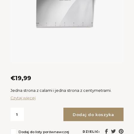
CAD
Polski
CHF
INR
JPY
THB
CZK
€19,99
DKK
Jedna strona z calami i jedna strona z centymetrami.
Czytaj więcej
ECS
Dodaj do koszyka
HUF
Dodaj do listy porównawczej
DZIELIĆ:
KRW