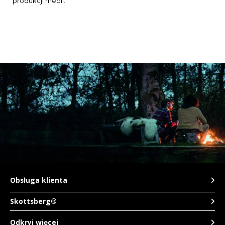
produkcji mebli.
CAD
Polski
CHF
INR
JPY
THB
CZK
DKK
ECS
Obsługa klienta
HUF
Skottsberg®
Odkryj więcej
KRW