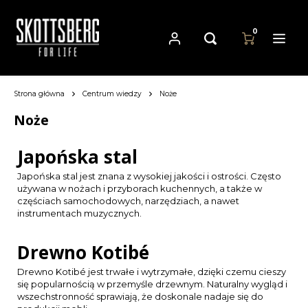
0
Strona główna
Centrum wiedzy
Noże
Hoofdmenu / patelnie
Hoofdmenu
Hoofdmenu
Patelnie
Waluta
Język
Noże
Japońska stal
Cast Iron Cookware
Nederlands
EUR
Japońska stal jest znana z wysokiej jakości i ostrości. Często
używana w nożach i przyborach kuchennych, a także w
Carbon Steel Cookware
Deutsch
częściach samochodowych, narzędziach, a nawet
GBP
instrumentach muzycznych.
Stainless Steel Cookware
English
USD
Drewno Kotibé
Français
Drewno Kotibé jest trwałe i wytrzymałe, dzięki czemu cieszy
AUD
się popularnością w przemyśle drzewnym. Naturalny wygląd i
Español
wszechstronność sprawiają, że doskonale nadaje się do